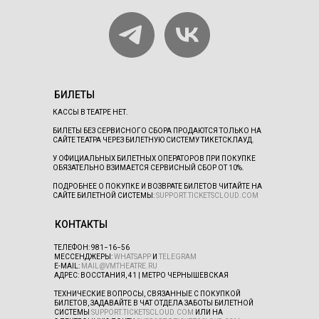
БИЛЕТЫ
КАССЫ В ТЕАТРЕ НЕТ.
БИЛЕТЫ БЕЗ СЕРВИСНОГО СБОРА ПРОДАЮТСЯ ТОЛЬКО НА
САЙТЕ ТЕАТРА ЧЕРЕЗ БИЛЕТНУЮ СИСТЕМУ ТИКЕТСКЛАУД.
У ОФИЦИАЛЬНЫХ БИЛЕТНЫХ ОПЕРАТОРОВ ПРИ ПОКУПКЕ
ОБЯЗАТЕЛЬНО ВЗИМАЕТСЯ СЕРВИСНЫЙ СБОР ОТ 10%.
ПОДРОБНЕЕ О ПОКУПКЕ И ВОЗВРАТЕ БИЛЕТОВ ЧИТАЙТЕ НА
САЙТЕ БИЛЕТНОЙ СИСТЕМЫ:
SUPPORT.TICKETSCLOUD.COM
КОНТАКТЫ
ТЕЛЕФОН:
981−16−56
МЕССЕНДЖЕРЫ:
WHATSAPP
И
TELEGRAM
E-MAIL:
MAIL@VMTHEATRE.RU
АДРЕС: ВОССТАНИЯ, 41 | МЕТРО ЧЕРНЫШЕВСКАЯ
ТЕХНИЧЕСКИЕ ВОПРОСЫ, СВЯЗАННЫЕ С ПОКУПКОЙ
БИЛЕТОВ, ЗАДАВАЙТЕ В ЧАТ ОТДЕЛА ЗАБОТЫ БИЛЕТНОЙ
СИСТЕМЫ
SUPPORT.TICKETSCLOUD.COM
ИЛИ НА