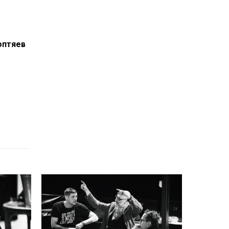
оптяев